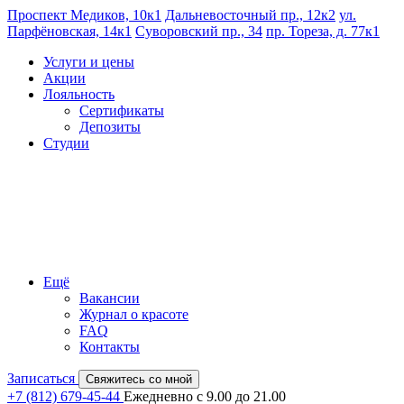
Проспект Медиков, 10к1
Дальневосточный пр., 12к2
ул.
Парфёновская, 14к1
Суворовский пр., 34
пр. Тореза, д. 77к1
Услуги и цены
Акции
Лояльность
Сертификаты
Депозиты
Студии
Ещё
Вакансии
Журнал о красоте
FAQ
Контакты
Записаться
Свяжитесь со мной
+7 (812) 679-45-44
Ежедневно с 9.00 до 21.00